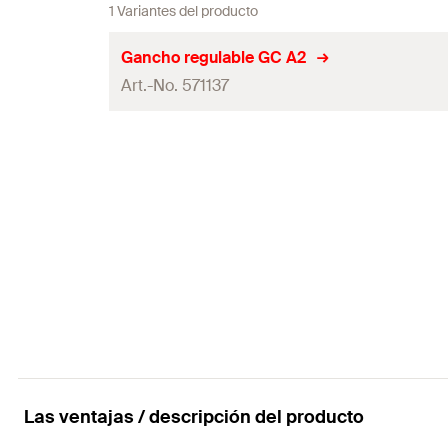
1 Variantes del producto
Gancho regulable GC A2
Art.-No. 571137
Grosor
(
)
S
Altura bajo el revestimiento
Altura total
Profundidad
Ancho de tuerca
Llave dinamométrica para instalación
Las ventajas / descripción del producto
Contenidos