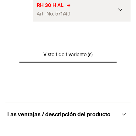
RH 30 H AL
Art.-No. 571749
Grosor
(
)
8
mm
S
Ancho de la placa base
35
mm
Visto 1 de 1 variante (s)
Altura bajo la escuadra
30
mm
Altura total
106 - 124
mm
Profundidad
122
mm
Ancho de tuerca
13
mm
Las ventajas / descripción del producto
Llave dinamométrica para
20
N·m
instalación
Rango de ajuste
30
mm