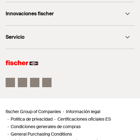
Consulting
GTIN (EAN-Code)
8001132712108
+0034 977838711
Innovaciones fischer
fischertechnik
fischer DUO-Line
Servicio
fischer FIS V Zero
fischer ULTRACUT FBS II
Buscador de productos para amantes del bricolaje
Información
Localizador de distribuidores
Requests
fischer Group of Companies
Información legal
Política de privacidad
Certificaciones oficiales ES
Condiciones generales de compras
General Purchasing Conditions