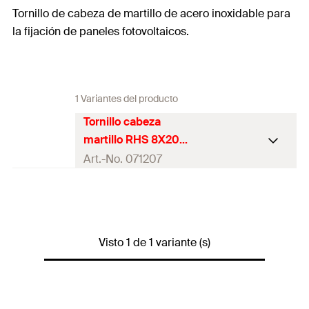
Tornillo de cabeza de martillo de acero inoxidable para
la fijación de paneles fotovoltaicos.
1 Variantes del producto
Tornillo cabeza
martillo RHS 8X20
A2
Art.-No. 071207
Rosca
(
)
M8
A
Longitud
20
mm
Visto 1 de 1 variante (s)
Ancho de tuerca
13
mm
Contenidos
50 x Tornillo RHS 8x20