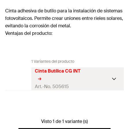
Cinta adhesiva de butilo para la instalación de sistemas
fotovoltaicos. Permite crear uniones entre rieles solares,
evitando la corrosión del metal.
Ventajas del producto:
1 Variantes del producto
Cinta Butílica CG INT
Art.-No. 505615
Longitud
10
m
Ancho
(
)
80
mm
B
Visto 1 de 1 variante (s)
Grosor
(
)
1
mm
S