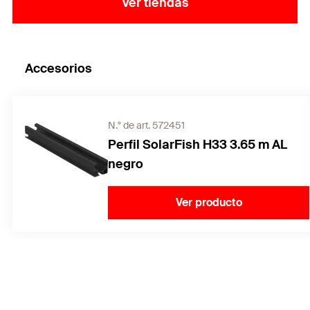
Ver tiendas
Accesorios
N.° de art. 572451
Perfil SolarFish H33 3.65 m AL
negro
Ver producto