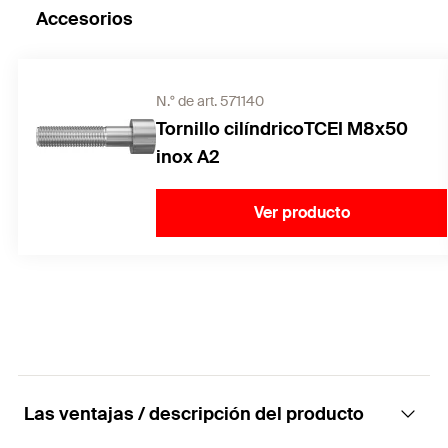
Accesorios
N.° de art. 571140
Tornillo cilíndricoTCEI M8x50
inox A2
Ver producto
Las ventajas / descripción del producto