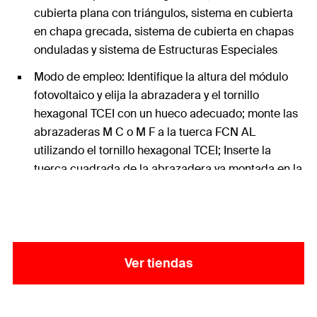
cubierta plana con triángulos, sistema en cubierta
en chapa grecada, sistema de cubierta en chapas
onduladas y sistema de Estructuras Especiales
Modo de empleo: Identifique la altura del módulo
fotovoltaico y elija la abrazadera y el tornillo
hexagonal TCEI con un hueco adecuado; monte las
abrazaderas M C o M F a la tuerca FCN AL
utilizando el tornillo hexagonal TCEI; Inserte la
tuerca cuadrada de la abrazadera ya montada en la
ranura superior del perfil y gírelo 90 ° en el sentido
de las agujas del reloj; Bloquee el módulo
fotovoltaico aplicando un par de apriete al tornillo
TCEI de aproximadamente 10 Nm.
Ver tiendas