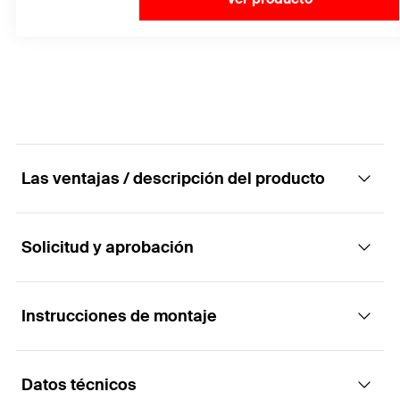
Las ventajas / descripción del producto
Solicitud y aprobación
Lastre para cubiertas planas FFRBB: fijación
segura para instalaciones en cubiertas
planas.
Instrucciones de montaje
Aplicaciones
Ventajas
Datos técnicos
Accesorios de seguridad contra el viento