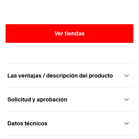
Ver tiendas
Las ventajas / descripción del producto
Solicitud y aprobación
Tapa para carriles.
Ventajas
Datos técnicos
Aplicaciones