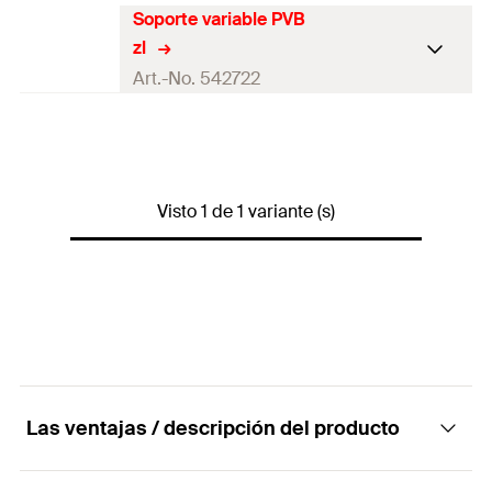
Soporte variable PVB
zl
Art.-No. 542722
5 x Soporte variable PVB
Contenidos
zl
Variante de
Visto 1 de 1 variante (s)
caja
embalaje
Contenido por Pack
5
GTIN (EAN-Code)
4048962299304
Las ventajas / descripción del producto