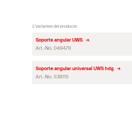
2 Variantes del producto
Soporte angular UWS
Art.-No. 049479
Informe de la prueba de incendios
Soporte angular universal UWS hdg
Art.-No. 538115
Contenidos
Variante de embalaje
Informe de la prueba de incendios
Contenido por Pack
Contenidos
GTIN (EAN-Code)
Variante de embalaje