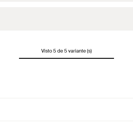
(
)
N
empf
(
)
N
empf
(
)
N
empf
(
)
N
empf
(
)
N
empf
(
)
Visto 5 de 5 variante (s)
N
empf
(
)
N
empf
(
)
N
empf
(
)
N
empf
(
)
N
empf