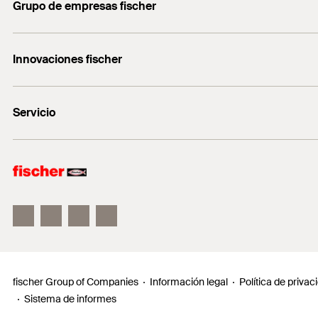
Grupo de empresas fischer
servicio.cliente@fischer.es
Consulting
+0034 977838711
Innovaciones fischer
fischertechnik
fischer DUO-Line
Servicio
fischer FIS V Zero
fischer ULTRACUT FBS II
Buscador de productos para amantes del bricolaje
Información
Localizador de distribuidores
Requests
fischer Group of Companies
Información legal
Política de privac
Sistema de informes