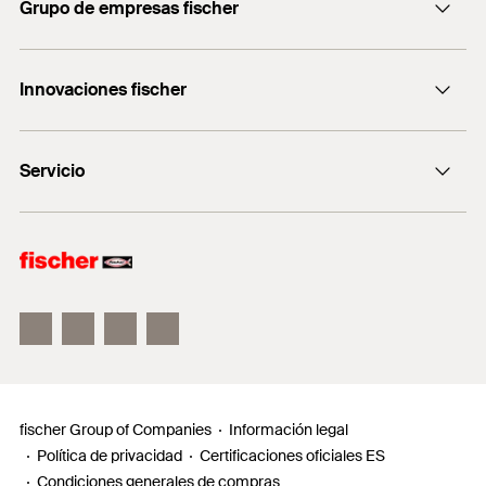
Grupo de empresas fischer
servicio.cliente@fischer.es
Consulting
+0034 977838711
Innovaciones fischer
fischertechnik
fischer DUO-Line
Servicio
fischer FIS V Zero
fischer ULTRACUT FBS II
Buscador de productos para amantes del bricolaje
Información
Localizador de distribuidores
Requests
fischer Group of Companies
Información legal
Política de privacidad
Certificaciones oficiales ES
Condiciones generales de compras