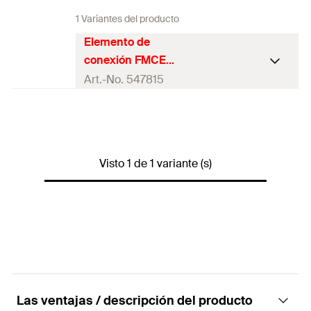
1 Variantes del producto
Elemento de
conexión FMCE
M12/M16
Art.-No. 547815
Ancho
(
)
91
mm
B
Altura
(
)
134
mm
H
Visto 1 de 1 variante (s)
10 x elementos de conexión
Contenidos
FMCE M12 /M16
Contenido
10
por Pack
GTIN (EAN-
4048962338805
Code)
Las ventajas / descripción del producto