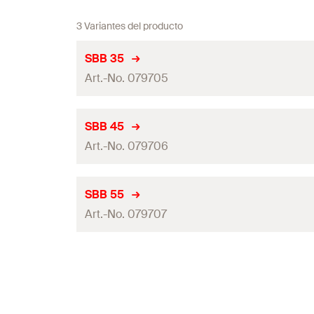
3 Variantes del producto
SBB 35
Art.-No. 079705
Longitud
SBB 45
Art.-No. 079706
Rosca
(
)
A
Contenido por Pack
Longitud
SBB 55
GTIN (EAN-Code)
Art.-No. 079707
Rosca
(
)
A
Contenido por Pack
Longitud
GTIN (EAN-Code)
Rosca
(
)
A