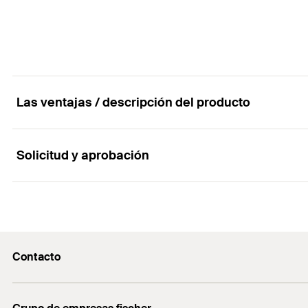
Contenido por Pack
GTIN (EAN-Code)
Las ventajas / descripción del producto
Solicitud y aprobación
Propiedades
Material:
(. No hay material 1.0037) acero S235 JR ac
Aplicaciones
Zincado:
Electro zincado, min. 8μm
Contacto
Para uso en áreas interiores secas.
Contacto