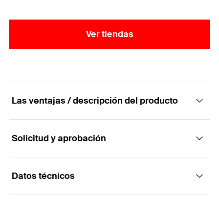
Ver tiendas
Las ventajas / descripción del producto
Solicitud y aprobación
Arandela para el sistema de montaje de
fischer.
Datos técnicos
Aplicaciones
La arandela U de fischer es un elemento de montaje
para el sistema de instalación fischer. La arandela
Para uso en interiores y exteriores.