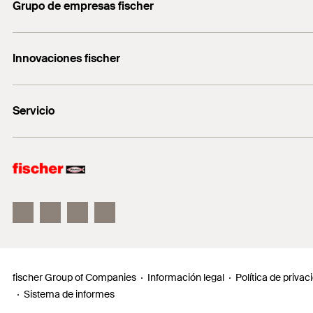
Grupo de empresas fischer
servicio.cliente@fischer.es
Consulting
+0034 977838711
Innovaciones fischer
fischertechnik
fischer DUO-Line
Servicio
fischer FIS V Zero
fischer ULTRACUT FBS II
Buscador de productos para amantes del bricolaje
Información
Localizador de distribuidores
Requests
fischer Group of Companies
Información legal
Política de privac
Sistema de informes