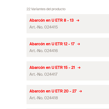
22 Variantes del producto
Abarcón en U ETR 8 - 13
Art.-No. 024415
Largo L1
Abarcón en U ETR 12 - 17
Art.-No. 024416
Tamaño
Ancho
(
)
B
Largo L1
Abarcón en U ETR 15 - 21
Contenidos
Art.-No. 024417
Tamaño
Contenido por Pack
Ancho
(
)
B
Largo L1
Abarcón en U ETR 20 - 27
GTIN (EAN-Code)
Contenidos
Art.-No. 024418
Tamaño
Contenido por Pack