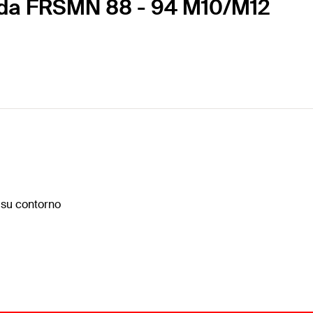
zada FRSMN 88 - 94 M10/M12
 su contorno