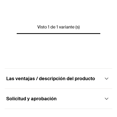
Dimensiones
600 x 190 x 290
mm
Dimensiones del embalaje
680 x 270 x 390
mm
Visto 1 de 1 variante (s)
Peso
30
kg
Peso del embalaje
45
kg
Conexiones
230 V, 10/16 A
Potencia de entrada
1000
W
Contenido por Pack
1
Las ventajas / descripción del producto
GTIN (EAN-Code)
4006209611302
Solicitud y aprobación
Ventajas