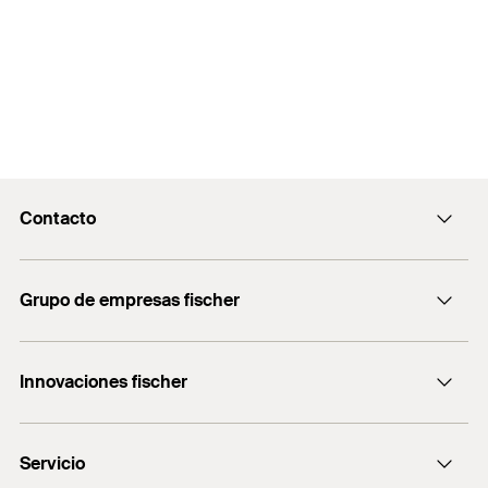
Contacto
Contacto
Grupo de empresas fischer
servicio.cliente@fischer.es
Consulting
+0034 977838711
Innovaciones fischer
fischertechnik
fischer DUO-Line
Servicio
fischer FIS V Zero