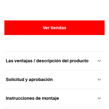
Ver tiendas
Las ventajas / descripción del producto
Solicitud y aprobación
Ménsula de montaje a través de aislante ATK
601
Instrucciones de montaje
Aplicaciones
Ventajas