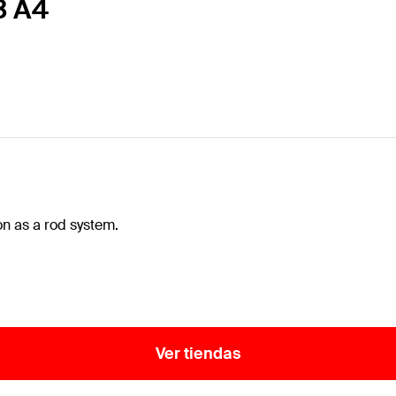
3 A4
on as a rod system.
Ver tiendas