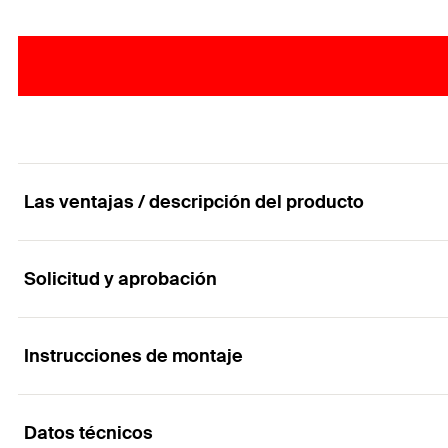
Las ventajas / descripción del producto
Solicitud y aprobación
Perfil en T vertical para ATK 100.
Ventajas
Instrucciones de montaje
Aplicaciones
Los perfiles verticales permiten un uso multifunciona
Datos técnicos
Como perfil vertical para sistemas de subestructuras 