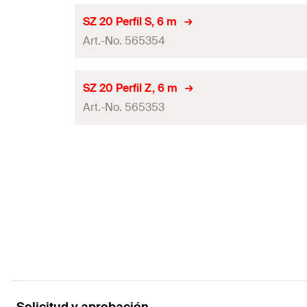
Profundidad
SZ 20 Perfil S, 6 m
Art.-No. 565354
Grosor
Altura
(
)
H
Profundidad
SZ 20 Perfil Z, 6 m
Longitud
Art.-No. 565353
Grosor
Contenido por Pack
Altura
(
)
H
Profundidad
GTIN (EAN-Code)
Longitud
Grosor
Contenido por Pack
Altura
(
)
H
GTIN (EAN-Code)
Longitud
Contenido por Pack
GTIN (EAN-Code)