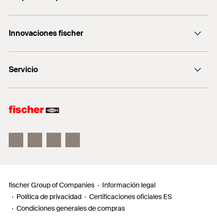
servicio.cliente@fischer.es
Consulting
+0034 977838711
Innovaciones fischer
fischertechnik
fischer DUO-Line
Servicio
fischer FIS V Zero
fischer ULTRACUT FBS II
Buscador de productos para amantes del bricolaje
Información
Localizador de distribuidores
Requests
fischer Group of Companies
Información legal
Política de privacidad
Certificaciones oficiales ES
Condiciones generales de compras