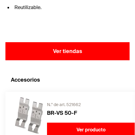
Reutilizable.
Ver tiendas
Accesorios
N.° de art. 521662
BR-VS 50-F
Ver producto