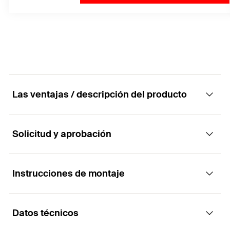
Las ventajas / descripción del producto
Solicitud y aprobación
Cuña de ajuste VS
Ventajas
Instrucciones de montaje
Aplicaciones
Alineado con el sistema completo.
Datos técnicos
Como accesorios para la instalación profesional
Funcionalidad
Para una instalación rápida y fácil.
de sistemas de subestructuras en fachadas