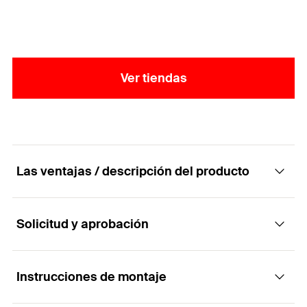
Ver tiendas
Las ventajas / descripción del producto
Solicitud y aprobación
Para la experta conexión de los distintos
elementos individuales en los sistemas de
fachada
Instrucciones de montaje
Aplicaciones