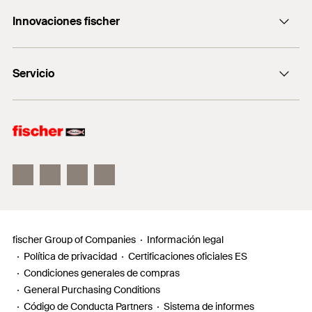
Consulting
Contenidos
A4
+0034 977838711
Innovaciones fischer
fischertechnik
Contenido por Pack
250
fischer DUO-Line
GTIN (EAN-Code)
4048962291230
Servicio
fischer FIS V Zero
fischer ULTRACUT FBS II
Buscador de productos para amantes del bricolaje
Información
Localizador de distribuidores
Requests
fischer Group of Companies
Información legal
Política de privacidad
Certificaciones oficiales ES
Condiciones generales de compras
General Purchasing Conditions
Código de Conducta Partners
Sistema de informes