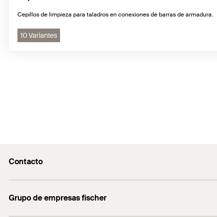
Cepillos de limpieza para taladros en conexiones de barras de armadura.
10 Variantes
Contacto
Contacto
Grupo de empresas fischer
servicio.cliente@fischer.es