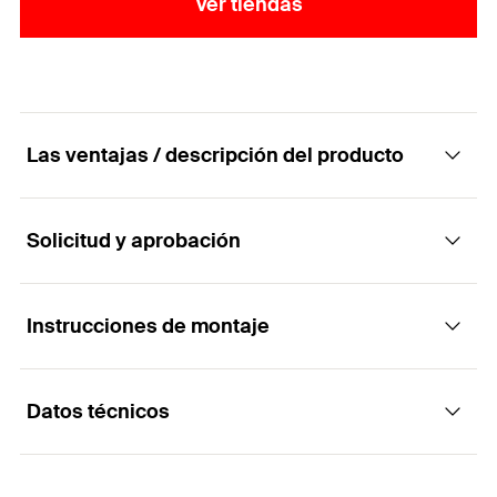
Ver tiendas
Las ventajas / descripción del producto
Solicitud y aprobación
Productos para revolucionar el concepto de
Impermeabilización
Instrucciones de montaje
Aplicaciones
Ventajas
Datos técnicos
Hormigón, cemento, revoco, ladrillo, piedra,
Super elástico.
Funcionalidad
fibrocemento, revocos anteriormente pintados
Visitable.
Impermeabilización de techos, terrazas,