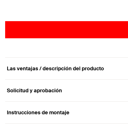
Las ventajas / descripción del producto
Solicitud y aprobación
Un sellante todo en uno que asegura una fijación
Ventajas
Instrucciones de montaje
Aplicaciones