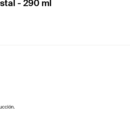
stal - 290 ml
ucción.