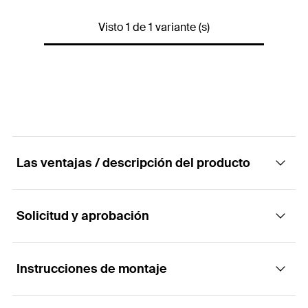
Variante de
Visto 1 de 1 variante (s)
Cartucho
embalaje
Contenido por Pack
1
GTIN (EAN-Code)
4048962357387
Las ventajas / descripción del producto
Solicitud y aprobación
Ventajas
Adherencia inicial muy alta
Instrucciones de montaje
Aplicaciones
Sin disolventes, isocianatos ni siliconas