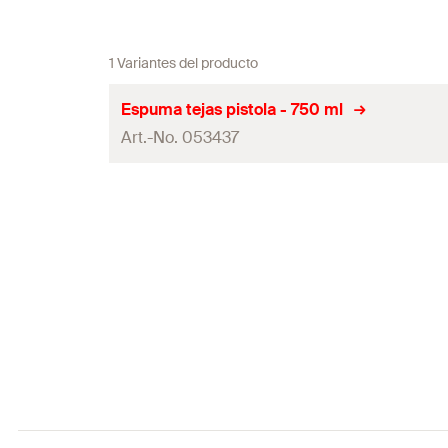
1 Variantes del producto
Espuma tejas pistola - 750 ml
Art.-No. 053437
Contenidos
Contenidos
Variante de embalaje
Contenido por Pack
GTIN (EAN-Code)