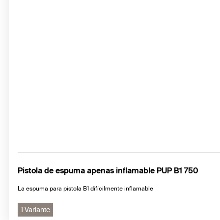
Pistola de espuma apenas inflamable PUP B1 750
La espuma para pistola B1 difícilmente inflamable
1 Variante