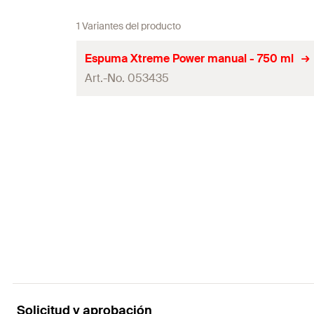
1 Variantes del producto
Espuma Xtreme Power manual - 750 ml
Art.-No. 053435
Contenidos
Contenidos
Variante de embalaje
Contenido por Pack
GTIN (EAN-Code)
Solicitud y aprobación