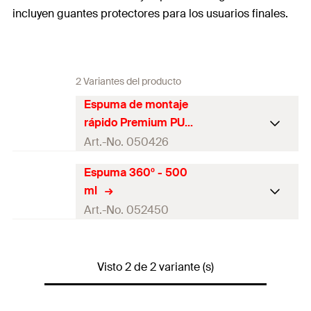
incluyen guantes protectores para los usuarios finales.
2 Variantes del producto
Espuma de montaje
rápido Premium PU
Pro 500 B2
Art.-No. 050426
Espuma 360º - 500
Idiomas en el cartucho
DE
ml
Contenidos
500
ml
Art.-No. 052450
Rendimiento espuma
Idiomas en el cartucho
—
max. (libre formación
24
l
de espuma)
Visto 2 de 2 variante (s)
Contenidos
500
ml
Color
Beis
Rendimiento espuma