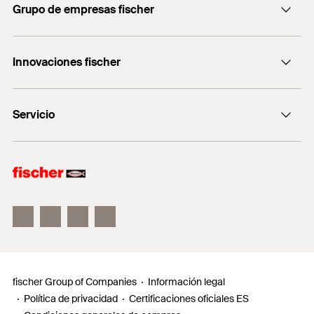
Grupo de empresas fischer
servicio.cliente@fischer.es
Consulting
+0034 977838711
Innovaciones fischer
fischertechnik
fischer DUO-Line
Servicio
fischer FIS V Zero
fischer ULTRACUT FBS II
Buscador de productos para amantes del bricolaje
Información
Localizador de distribuidores
Requests
fischer Group of Companies
Información legal
Política de privacidad
Certificaciones oficiales ES