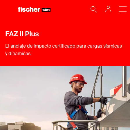
FAZ II Plus
El anclaje de impacto certificado para cargas sísmicas
y dinámicas.