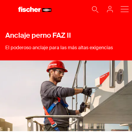
Anclaje perno FAZ II
El poderoso anclaje para las más altas exigencias