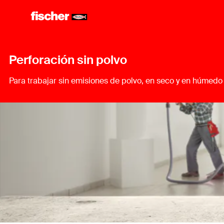
Perforación sin polvo
Para trabajar sin emisiones de polvo, en seco y en húmedo