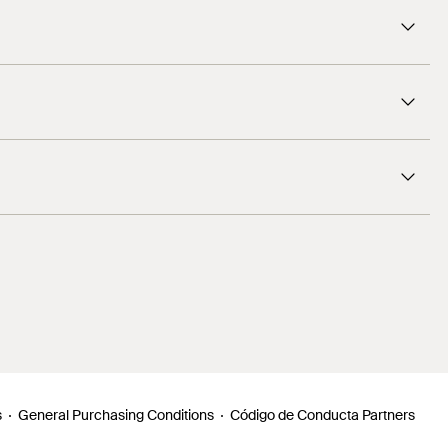
1
/ 3
1
/ 3
s
General Purchasing Conditions
Código de Conducta Partners