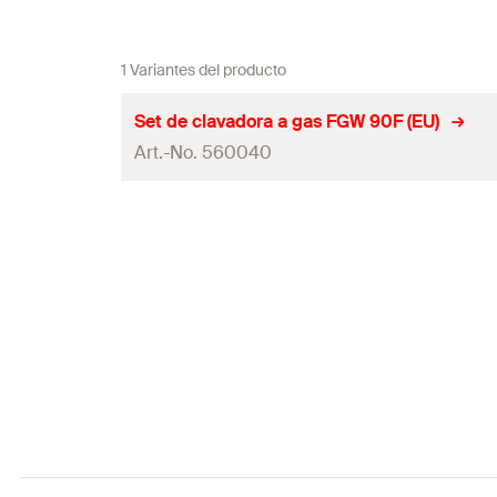
1 Variantes del producto
Set de clavadora a gas FGW 90F (EU)
Art.-No. 560040
Dimensiones
Contenidos
Contenido por Pack
GTIN (EAN-Code)