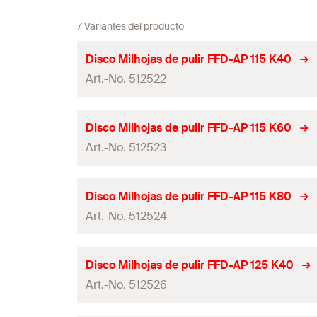
7 Variantes del producto
Disco Milhojas de pulir FFD-AP 115 K40
Art.-No. 512522
Diámetro
(
)
d
Disco Milhojas de pulir FFD-AP 115 K60
Art.-No. 512523
Diámetro de la perforación
Granulación
Diámetro
(
)
d
Disco Milhojas de pulir FFD-AP 115 K80
Max. Velocidad
Art.-No. 512524
Diámetro de la perforación
Contenidos
Granulación
Diámetro
(
)
d
Disco Milhojas de pulir FFD-AP 125 K40
Variante de embalaje
Max. Velocidad
Art.-No. 512526
Diámetro de la perforación
Contenido por Pack
Contenidos