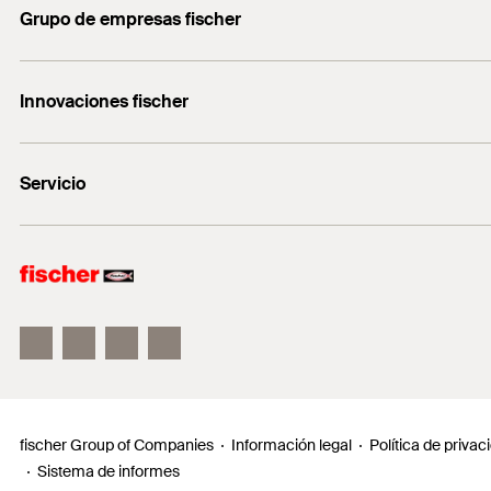
Grupo de empresas fischer
servicio.cliente@fischer.es
Acero y acero inoxidable
Consulting
* Puede encontrar información detallada sobre materiales de const
+0034 977838711
Innovaciones fischer
fischertechnik
fischer DUO-Line
Servicio
fischer FIS V Zero
fischer ULTRACUT FBS II
Buscador de productos para amantes del bricolaje
Información
Localizador de distribuidores
Requests
fischer Group of Companies
Información legal
Política de privac
Sistema de informes