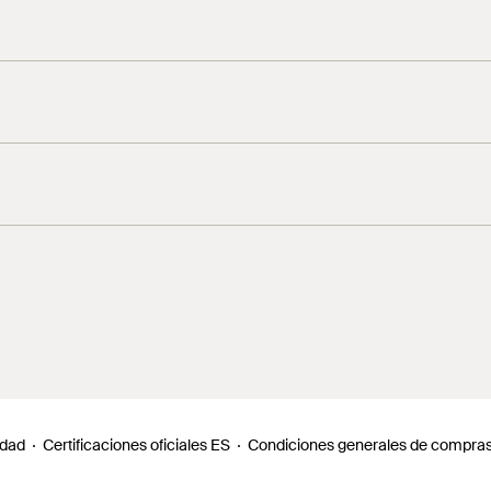
rucción en el documento de registro.
idad
Certificaciones oficiales ES
Condiciones generales de compra