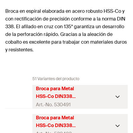
Broca en espiral elaborada en acero robusto HSS-Co y
con rectificación de precisión conforme a la norma DIN
338. El afilado en cruz con 135° garantiza un desarrollo
de la perforación rápido. Gracias a la aleación de
cobalto es excelente para trabajar con materiales duros
y resistentes.
51 Variantes del producto
Broca para Metal
HSS-Co DIN338
1,0x12/34 - 2 uds.
Art.-No. 530491
Broca para Metal
Diámetro de
1
mm
HSS-Co DIN338
agujero
(
)
d
0