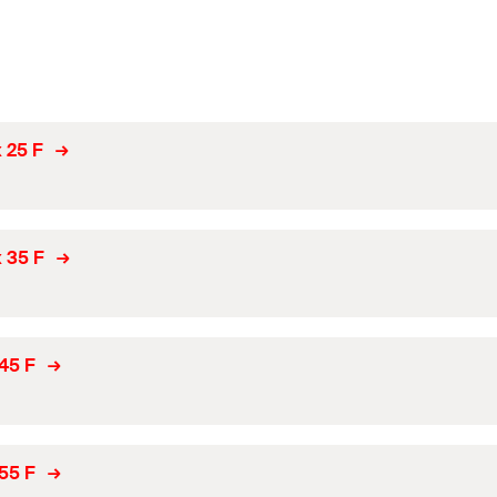
x 25 F
x 35 F
 45 F
 55 F