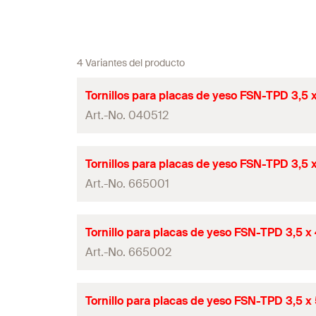
4 Variantes del producto
Tornillos para placas de yeso FSN-TPD 3,5 
Art.-No. 040512
Diámetro
(
)
d
Tornillos para placas de yeso FSN-TPD 3,5 
Art.-No. 665001
Longitud
(
)
l
Accionamiento
Diámetro
(
)
d
Tornillo para placas de yeso FSN-TPD 3,5 x
longitud de la rosca
(
)
Art.-No. 665002
L
G
Longitud
(
)
l
Contenidos
Accionamiento
Diámetro
(
)
d
Tornillo para placas de yeso FSN-TPD 3,5 x
Variante de embalaje