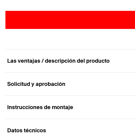
Las ventajas / descripción del producto
Solicitud y aprobación
Masilla resistente al fuego de grafito intumescen
Ventajas
Instrucciones de montaje
Aplicaciones
Bajo contenido de COV
Datos técnicos
Tubos metálicos: 6" (159 mm)