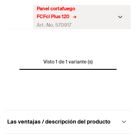
Panel cortafuego
FCFcl Plus 120
Art.-No. 570917
Aprobación ETA
Longitud
1.200
mm
Visto 1 de 1 variante (s)
Ancho
1.200
mm
Altura
(
)
120
mm
H
Rendimiento acústico
27
dB
Variante de embalaje
Palé
Contenido por Pack
1
Las ventajas / descripción del producto
GTIN (EAN-Code)
4048962508901