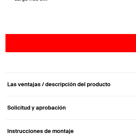
Las ventajas / descripción del producto
Solicitud y aprobación
Eficaz barrera cortafuegos ventilada diseñada par
Ventajas
Instrucciones de montaje