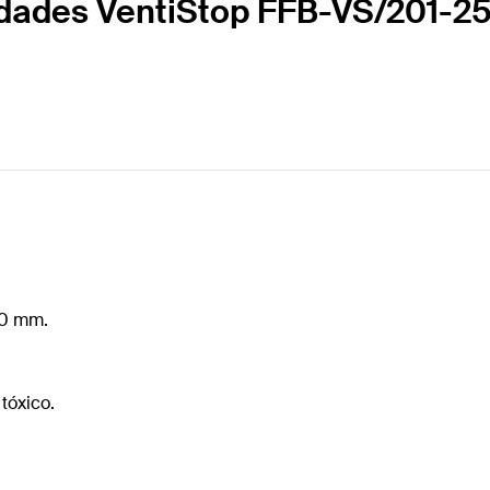
idades VentiStop FFB-VS/201-2
50 mm.
 tóxico.