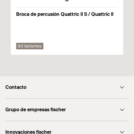
Ladrillo macizo
Broca de percusión Quattric II S / Quattric II
* Puede encontrar información detallada sobre materiales de
construcción en el documento de registro.
83 Variantes
Contacto
Contacto
Grupo de empresas fischer
servicio.cliente@fischer.es
Consulting
+0034 977838711
Innovaciones fischer