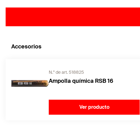
Accesorios
N.° de art. 518825
Ampolla química RSB 16
Ver producto